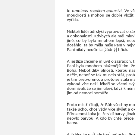
In omnibus requiem quaesivi.
Ve vše
moudrostí a mohou se dobře vložit 
vyřkla.
Někteří lidé rádi slyší vypravovat o záz
a dokonalosti. Kdybych ale měl mluvi
jiné, co by bylo mnohem lepší, nebo
dosáhlo, ta by měla naše Paní v nejvy
Paní nikdy neučinila [žádný] hřích.
A jestliže chceme mluvit o zázracích, t
Paní byla mnohem blaženější tím, že 
Boha. Neboť díky plnosti, kterou naš
v těle, neboť se tak muselo stát, prot
je tím přetvořeno, a proto se stala mat
vykoná více nežli lékaři se všemi svý
domnívali, že se jim uleví, když k ně
jim od nemoci pomůže.
Proto mistři říkají, že Bůh všechny mo
takže ucho, chce vždy více slyšet a o
Přirozeností oka je, že vidí barvy, jin
nebylo barvou. A kdo by chtěl přece 
barva.
A já hledím na[tady ten] münster. Pr