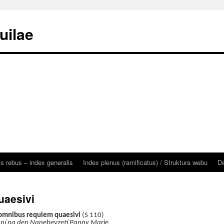
uilae
is rebus – index generalis
Index plenus (ramificatus) / Struktura webu
De
uaesivi
 omnibus requiem quaesivi
(S 110)
ní na den Nanebevzetí Panny Marie