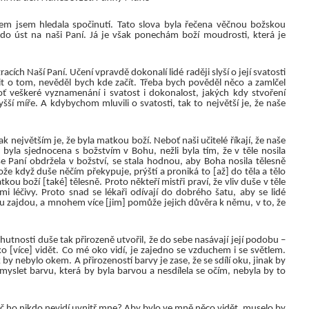
m jsem hledala spočinutí. Tato slova byla řečena věčnou božskou
do úst na naši Paní. Já je však ponechám boží moudrosti, která je
racích Naší Paní. Učení vpravdě dokonalí lidé raději slyší o její svatosti
t o tom, nevěděl bych kde začít. Třeba bych pověděl něco a zamlčel
ť veškeré vyznamenání i svatost i dokonalost, jakých kdy stvoření
šší míře. A kdybychom mluvili o svatosti, tak to největší je, že naše
ak největším je, že byla matkou boží. Neboť naši učitelé říkají, že naše
byla sjednocena s božstvím v Bohu, nežli byla tím, že v těle nosila
e Paní obdržela v božství, se stala hodnou, aby Boha nosila tělesně
ože když duše něčím překypuje, prýští a proniká to [až] do těla a tělo
kou boží [také] tělesně. Proto někteří mistři praví, že vliv duše v těle
mi léčivy. Proto snad se lékaři odívají do dobrého šatu, aby se lidé
mu zajdou, a mnohem více [jim] pomůže jejich důvěra k němu, v to, že
hutnosti duše tak přirozeně utvořil, že do sebe nasávají její podobu –
ko [více] vidět. Co mé oko vidí, je zajedno se vzduchem i se světlem.
ak by nebylo okem. A přirozeností barvy je zase, že se sdílí oku, jinak by
myslet barvu, která by byla barvou a nesdílela se očím, nebyla by to
oč ho nikdo nevidí uvnitř mne? Aby bylo ve mně něco vidět, muselo by