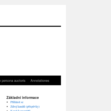
 persona auctoris
Annotationes
Základní informace
Přihlásit se
Zdroj kanálů (příspěvky)
Kanál komentářů