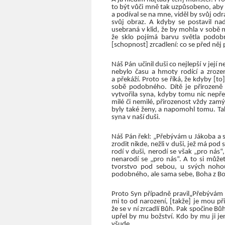
to být vůči mně tak uzpůsobeno, aby 
a podíval se na mne, viděl by svůj odr
svůj obraz. A kdyby se postavil na
usebraná v klid, že by mohla v sobě m
že sklo pojímá barvu světla podob
[schopnost] zrcadlení: co se před ně
Náš Pán učinil duši co nejlepší v její 
nebylo času a hmoty rodící a zrozen
a překáží. Proto se říká, že kdyby [to
sobě podobného. Dítě je přirozeně 
vytvořila syna, kdyby tomu nic nepřek
milé či nemilé, přirozenost vždy zamý
byly také ženy, a napomohl tomu. Tak
syna v naší duši.
Náš Pán řekl: „Přebývám u Jákoba a s
zrodit nikde, nežli v duši, jež má pod
rodí v duši, nerodí se však „pro nás
nenarodí se „pro nás“. A to si můžete
tvorstvo pod sebou, u svých nohou
podobného, ale sama sebe, Boha z B
Proto Syn případně pravil„Přebývám u J
mi to od narození, [takže] je mou při
že se v ní zrcadlí Bůh. Pak spočine B
upřel by mu božství. Kdo by mu ji je
všude.