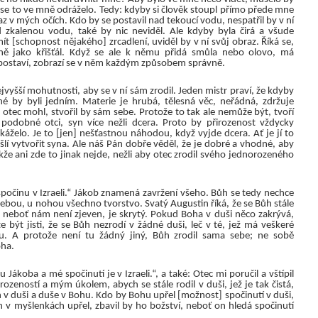
se to ve mně odráželo. Tedy: kdyby si člověk stoupl přímo přede mne
az v mých očích. Kdo by se postavil nad tekoucí vodu, nespatřil by v ní
d zkalenou vodu, také by nic neviděl. Ale kdyby byla čirá a všude
ít [schopnost nějakého] zrcadlení, uviděl by v ní svůj obraz. Říká se,
ně jako křišťál. Když se ale k němu přidá smůla nebo olovo, má
j postaví, zobrazí se v něm každým způsobem správně.
nejvyšší mohutnosti, aby se v ní sám zrodil. Jeden mistr praví, že kdyby
é by byli jedním. Materie je hrubá, tělesná věc, neřádná, zdržuje
] otec mohl, stvořil by sám sebe. Protože to tak ale nemůže být, tvoří
podobné otci, syn více nežli dcera. Proto by přirozenost vždycky
áželo. Je to [jen] nešťastnou náhodou, když vyjde dcera. Ať je jí to
šlí vytvořit syna. Ale náš Pán dobře věděl, že je dobré a vhodné, aby
že ani zde to jinak nejde, nežli aby otec zrodil svého jednorozeného
počinu v Izraeli.“ Jákob znamená zavržení všeho. Bůh se tedy nechce
 sebou, u nohou všechno tvorstvo. Svatý Augustin říká, že se Bůh stále
“, neboť nám není zjeven, je skrytý. Pokud Boha v duši něco zakrývá,
 být jisti, že se Bůh nezrodí v žádné duši, leč v té, jež má veškeré
. A protože není tu žádný jiný, Bůh zrodil sama sebe; ne sobě
oha.
ákoba a mé spočinutí je v Izraeli.“, a také: Otec mi poručil a vštípil
rozeností a mým úkolem, abych se stále rodil v duši, jež je tak čistá,
ůh v duši a duše v Bohu. Kdo by Bohu upřel [možnost] spočinutí v duši,
n v myšlenkách upřel, zbavil by ho božství, neboť on hledá spočinutí